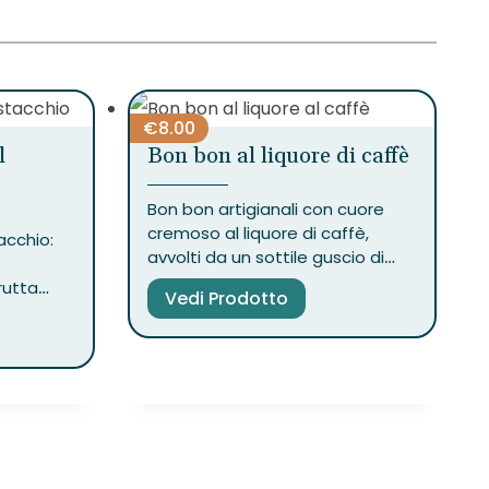
€
8.00
l
Bon bon al liquore di caffè
Bon bon artigianali con cuore
cremoso al liquore di caffè,
acchio:
avvolti da un sottile guscio di
cioccolato. Un piccolo piacere
rutta
Vedi Prodotto
dal gusto deciso, ideale per gli
volgente
amanti delle note intense.