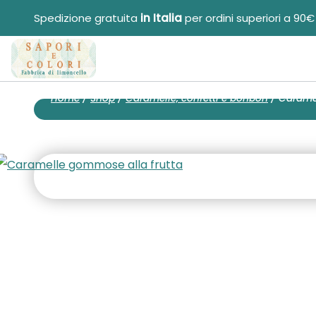
Salta
Spedizione gratuita
in Italia
per ordini superiori a 90€
al
contenuto
Home
/
Shop
/
Caramelle, confetti e bonbon
/
Caramel