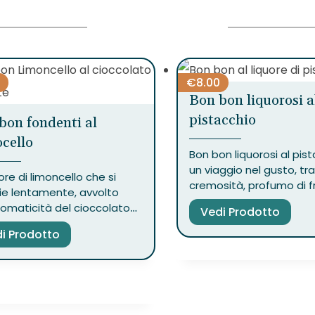
€
8.00
Bon bon liquorosi a
pistacchio
bon fondenti al
cello
Bon bon liquorosi al pist
un viaggio nel gusto, tra
re di limoncello che si
cremosità, profumo di f
lie lentamente, avvolto
secca e la rotondità av
romaticità del cioccolato
Vedi Prodotto
del cioccolato.
te. I bon bon al limoncello
i Prodotto
piccoli gesti d’amore che
ano di sole e ricordi.
to da 130g.