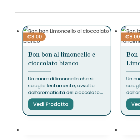
€
8.00
€
8.00
Bon bon al limoncello e
Bon 
cioccolato bianco
Limo
Un cuore di limoncello che si
Un cuo
scioglie lentamente, avvolto
sciog
dall’aromaticità del cioccolato
dall’a
fondente. I bon bon al limoncello
fonden
Vedi Prodotto
Ved
sono piccoli gesti d’amore che
sono 
profumano di sole e ricordi.
profum
Forma