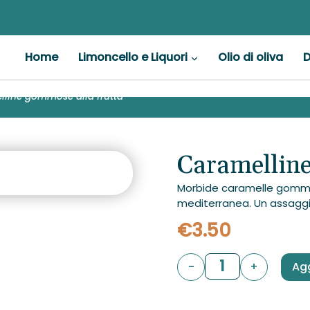
Home
Limoncello e Liquori
Olio di oliva
D
line gommose alla frutta
Caramelline
Morbide caramelle gommos
mediterranea. Un assaggio
€
3.50
Caramelline
Agg
gommose
alla