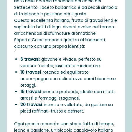
Nato nelle acetaie modenesi nel corso del
Settecento, l’aceto balsamico è da secoli simbolo
di tradizione e passione per il gusto.
Questa eccellenza italiana, frutto di travasi lenti e
sapienti in botti di legni diversi, evolve nel tempo
arricchendosi di sfumature aromatiche.
Sapori e Colori propone quattro affinamenti,
ciascuno con una propria identità:
`:
6 travasi
: giovane e vivace, perfetto su
verdure fresche, insalate e marinature.
10 travasi
: rotondo ed equilibrato,
accompagna con delicatezza carni bianche e
ortaggi.
15 travasi
: pieno e profondo, ideale con risotti,
arrosti e formaggi stagionati.
20 travasi
: intenso e vellutato, da gustare su
piatti raffinati, frutta e dessert.
Ogni goccia racconta una storia fatta di tempo,
legno e passione. Un piccolo capolavoro italiano