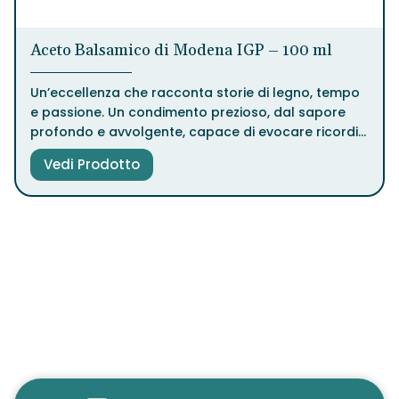
Aceto Balsamico di Modena IGP – 100 ml
Un’eccellenza che racconta storie di legno, tempo
e passione. Un condimento prezioso, dal sapore
profondo e avvolgente, capace di evocare ricordi
e creare emozioni a ogni goccia.
Vedi Prodotto
Disponibile in quattro affinamenti diversi, l’Aceto
Balsamico di Modena IGP è un viaggio sensoriale
nel cuore della tradizione italiana