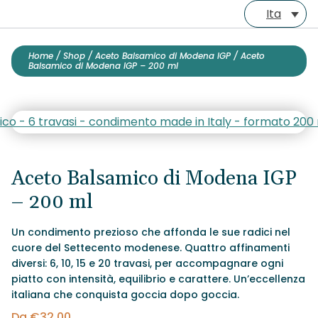
Salta
Ita
al
contenuto
Home
/
Shop
/
Aceto Balsamico di Modena IGP
/
Aceto
Balsamico di Modena IGP – 200 ml
Aceto Balsamico di Modena IGP
– 200 ml
Un condimento prezioso che affonda le sue radici nel
cuore del Settecento modenese. Quattro affinamenti
diversi: 6, 10, 15 e 20 travasi, per accompagnare ogni
piatto con intensità, equilibrio e carattere. Un’eccellenza
italiana che conquista goccia dopo goccia.
Da
€
32.00