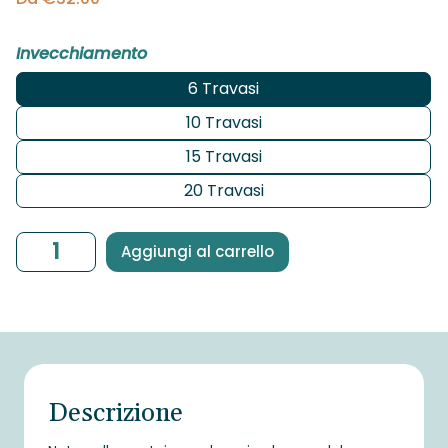
Invecchiamento
6 Travasi
10 Travasi
15 Travasi
20 Travasi
Aceto
Aggiungi al carrello
Balsamico
di
Modena
IGP
–
200
Descrizione
ml
quantità